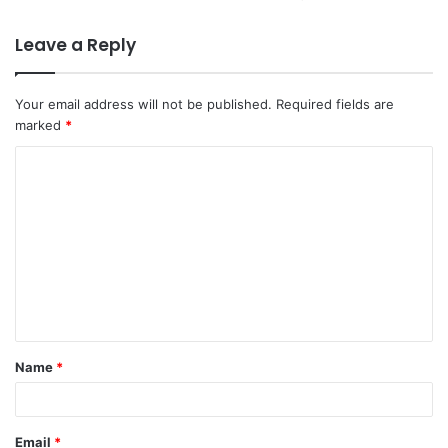
Leave a Reply
Your email address will not be published.
Required fields are
marked
*
C
o
m
m
e
n
t
Name
*
*
Email
*