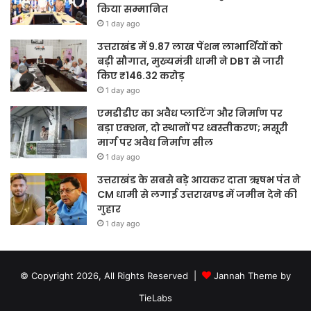
किया सम्मानित
1 day ago
उत्तराखंड में 9.87 लाख पेंशन लाभार्थियों को
बड़ी सौगात, मुख्यमंत्री धामी ने DBT से जारी
किए ₹146.32 करोड़
1 day ago
एमडीडीए का अवैध प्लाटिंग और निर्माण पर
बड़ा एक्शन, दो स्थानों पर ध्वस्तीकरण; मसूरी
मार्ग पर अवैध निर्माण सील
1 day ago
उत्तराखंड के सबसे बड़े आयकर दाता ऋषभ पंत ने
CM धामी से लगाई उत्तराखण्ड में जमीन देने की
गुहार
1 day ago
© Copyright 2026, All Rights Reserved |
Jannah Theme by
TieLabs