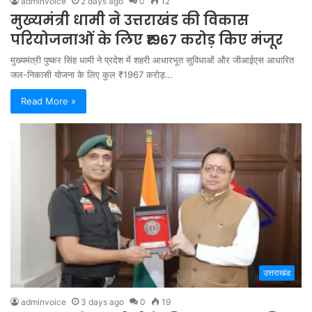
adminvoice
2 days ago
0
12
मुख्यमंत्री धामी ने उत्तराखंड की विकास
परियोजनाओं के लिए ₹1967 करोड़ किए मंजूर
मुख्यमंत्री पुष्कर सिंह धामी ने प्रदेश में शहरी आधारभूत सुविधाओं और जीआईएस आधारित
जल-निकासी योजना के लिए कुल ₹1967 करोड़…
Read More »
उत्तराखंड
adminvoice
3 days ago
0
19