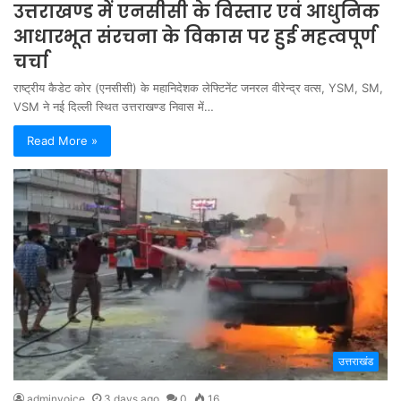
उत्तराखण्ड में एनसीसी के विस्तार एवं आधुनिक
आधारभूत संरचना के विकास पर हुई महत्वपूर्ण
चर्चा
राष्ट्रीय कैडेट कोर (एनसीसी) के महानिदेशक लेफ्टिनेंट जनरल वीरेन्द्र वत्स, YSM, SM,
VSM ने नई दिल्ली स्थित उत्तराखण्ड निवास में…
Read More »
उत्तराखंड
adminvoice
3 days ago
0
16