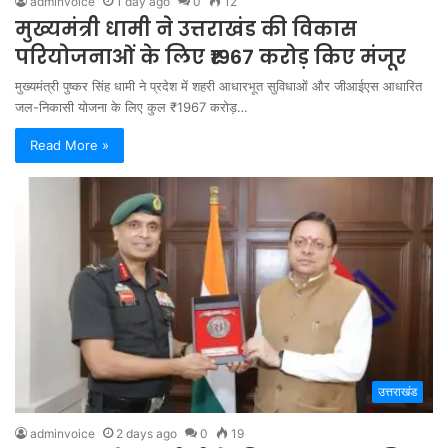
adminvoice
1 day ago
0
12
मुख्यमंत्री धामी ने उत्तराखंड की विकास
परियोजनाओं के लिए ₹1967 करोड़ किए मंजूर
मुख्यमंत्री पुष्कर सिंह धामी ने प्रदेश में शहरी आधारभूत सुविधाओं और जीआईएस आधारित
जल-निकासी योजना के लिए कुल ₹1967 करोड़…
Read More »
उत्तराखंड
adminvoice
2 days ago
0
19