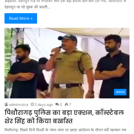
डोईवाला: देहरादून रोड पर मंगलवार शाम एक बड़ा हादसा होते-होते टल गया. जौलीग्रांट से
देहरादून जा रहे युवक की चलती…
Read More »
अपराध
adminvoice
2 days ago
0
7
पिथौरागढ़ पुलिस का बड़ा एक्शन, कॉन्स्टेबल
शेर सिंह को किया बर्खास्त
पिथौरागढ़: पिछले दिनों दिल्ली के जंतर-मंतर पर छात्र आंदोलन के दौरान वर्दी पहनकर मंच