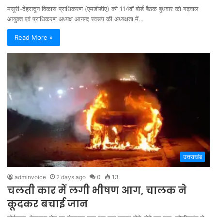
मसूरी-देहरादून विकास प्राधिकरण (एमडीडीए) की 114वीं बोर्ड बैठक बुधवार को गढ़वाल
आयुक्त एवं प्राधिकरण अध्यक्ष आनन्द स्वरूप की अध्यक्षता में…
Read More »
उत्तराखंड
adminvoice
2 days ago
0
13
चलती कार में लगी भीषण आग, चालक ने
कूदकर बचाई जान