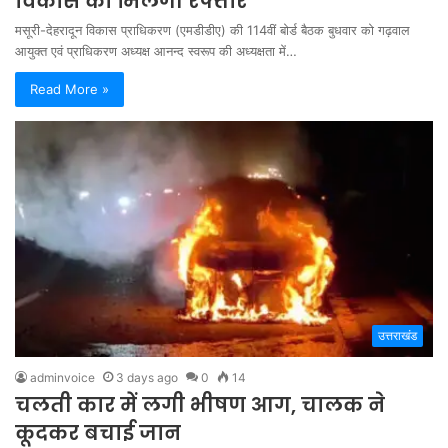
विकास को मिलेगी रफ्तार
मसूरी-देहरादून विकास प्राधिकरण (एमडीडीए) की 114वीं बोर्ड बैठक बुधवार को गढ़वाल
आयुक्त एवं प्राधिकरण अध्यक्ष आनन्द स्वरूप की अध्यक्षता में…
Read More »
उत्तराखंड
adminvoice
3 days ago
0
14
चलती कार में लगी भीषण आग, चालक ने
कूदकर बचाई जान