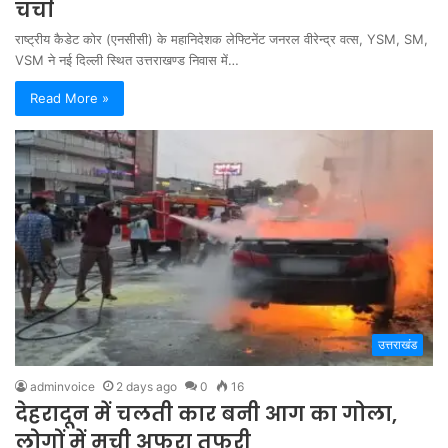
चर्चा
राष्ट्रीय कैडेट कोर (एनसीसी) के महानिदेशक लेफ्टिनेंट जनरल वीरेन्द्र वत्स, YSM, SM,
VSM ने नई दिल्ली स्थित उत्तराखण्ड निवास में…
Read More »
उत्तराखंड
adminvoice
2 days ago
0
16
देहरादून में चलती कार बनी आग का गोला,
लोगों में मची अफरा तफरी