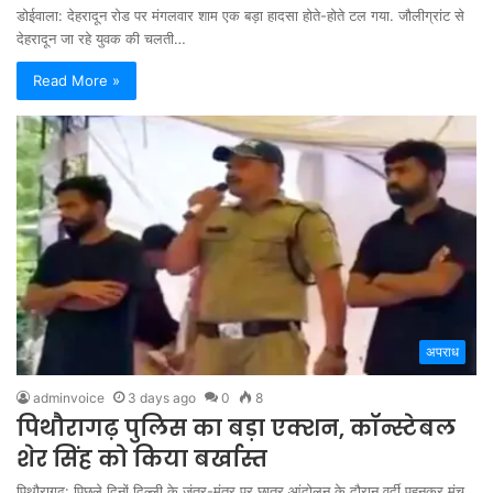
डोईवाला: देहरादून रोड पर मंगलवार शाम एक बड़ा हादसा होते-होते टल गया. जौलीग्रांट से
देहरादून जा रहे युवक की चलती…
Read More »
अपराध
adminvoice
3 days ago
0
8
पिथौरागढ़ पुलिस का बड़ा एक्शन, कॉन्स्टेबल
शेर सिंह को किया बर्खास्त
पिथौरागढ़: पिछले दिनों दिल्ली के जंतर-मंतर पर छात्र आंदोलन के दौरान वर्दी पहनकर मंच