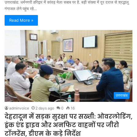
उत्तराखंड: धर्मनगरी हरिद्वार में कांवड़ मेला सबाब पर है. बड़ी संख्या में दूर दराज से श्रद्धालु
गंगाजल लेने पहुंच रहे…
Read More »
उत्तराखंड
adminvoice
2 days ago
0
16
देहरादून में सड़क सुरक्षा पर सख्ती: ओवरलोडिंग,
ड्रंक एंड ड्राइव और अनफिट वाहनों पर जीरो
टॉलरेंस, डीएम के कड़े निर्देश