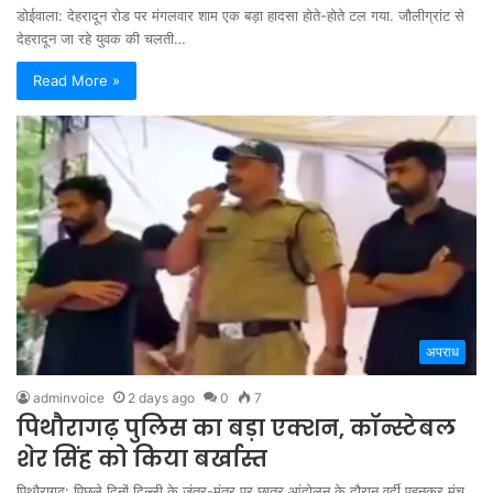
डोईवाला: देहरादून रोड पर मंगलवार शाम एक बड़ा हादसा होते-होते टल गया. जौलीग्रांट से
देहरादून जा रहे युवक की चलती…
Read More »
अपराध
adminvoice
2 days ago
0
7
पिथौरागढ़ पुलिस का बड़ा एक्शन, कॉन्स्टेबल
शेर सिंह को किया बर्खास्त
पिथौरागढ़: पिछले दिनों दिल्ली के जंतर-मंतर पर छात्र आंदोलन के दौरान वर्दी पहनकर मंच