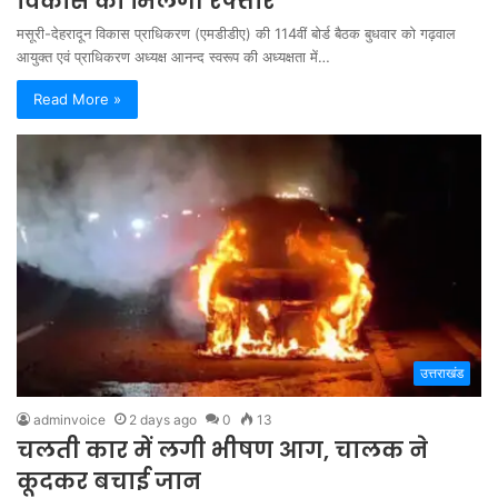
विकास को मिलेगी रफ्तार
मसूरी-देहरादून विकास प्राधिकरण (एमडीडीए) की 114वीं बोर्ड बैठक बुधवार को गढ़वाल
आयुक्त एवं प्राधिकरण अध्यक्ष आनन्द स्वरूप की अध्यक्षता में…
Read More »
उत्तराखंड
adminvoice
2 days ago
0
13
चलती कार में लगी भीषण आग, चालक ने
कूदकर बचाई जान