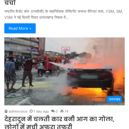
चर्चा
राष्ट्रीय कैडेट कोर (एनसीसी) के महानिदेशक लेफ्टिनेंट जनरल वीरेन्द्र वत्स, YSM, SM,
VSM ने नई दिल्ली स्थित उत्तराखण्ड निवास में…
Read More »
उत्तराखंड
adminvoice
1 day ago
0
14
देहरादून में चलती कार बनी आग का गोला,
लोगों में मची अफरा तफरी