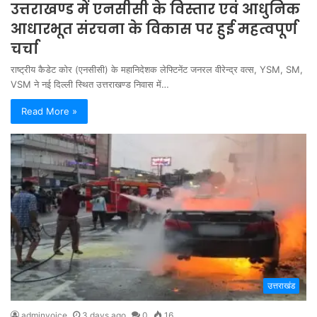
उत्तराखण्ड में एनसीसी के विस्तार एवं आधुनिक
आधारभूत संरचना के विकास पर हुई महत्वपूर्ण
चर्चा
राष्ट्रीय कैडेट कोर (एनसीसी) के महानिदेशक लेफ्टिनेंट जनरल वीरेन्द्र वत्स, YSM, SM,
VSM ने नई दिल्ली स्थित उत्तराखण्ड निवास में…
Read More »
उत्तराखंड
adminvoice
3 days ago
0
16