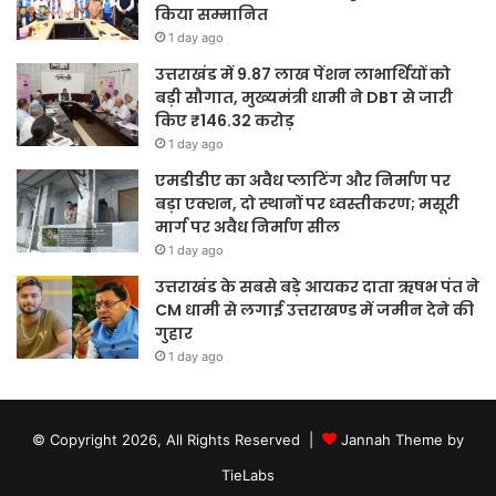
किया सम्मानित
1 day ago
उत्तराखंड में 9.87 लाख पेंशन लाभार्थियों को
बड़ी सौगात, मुख्यमंत्री धामी ने DBT से जारी
किए ₹146.32 करोड़
1 day ago
एमडीडीए का अवैध प्लाटिंग और निर्माण पर
बड़ा एक्शन, दो स्थानों पर ध्वस्तीकरण; मसूरी
मार्ग पर अवैध निर्माण सील
1 day ago
उत्तराखंड के सबसे बड़े आयकर दाता ऋषभ पंत ने
CM धामी से लगाई उत्तराखण्ड में जमीन देने की
गुहार
1 day ago
© Copyright 2026, All Rights Reserved |
Jannah Theme by
TieLabs