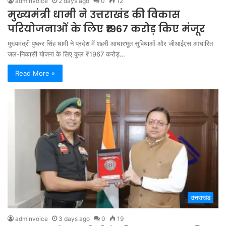
adminvoice
2 days ago
0
12
मुख्यमंत्री धामी ने उत्तराखंड की विकास
परियोजनाओं के लिए ₹1967 करोड़ किए मंजूर
मुख्यमंत्री पुष्कर सिंह धामी ने प्रदेश में शहरी आधारभूत सुविधाओं और जीआईएस आधारित
जल-निकासी योजना के लिए कुल ₹1967 करोड़…
Read More »
उत्तराखंड
adminvoice
3 days ago
0
19