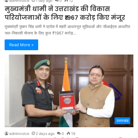
adminvoice
1 day ago
0
12
मुख्यमंत्री धामी ने उत्तराखंड की विकास
परियोजनाओं के लिए ₹1967 करोड़ किए मंजूर
मुख्यमंत्री पुष्कर सिंह धामी ने प्रदेश में शहरी आधारभूत सुविधाओं और जीआईएस आधारित
जल-निकासी योजना के लिए कुल ₹1967 करोड़…
Read More »
उत्तराखंड
adminvoice
2 days ago
0
19