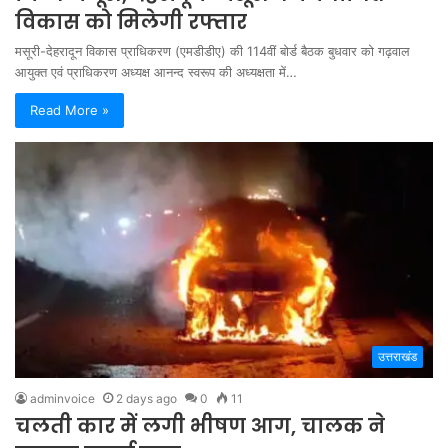
विकास को मिलेगी रफ्तार
मसूरी-देहरादून विकास प्राधिकरण (एमडीडीए) की 114वीं बोर्ड बैठक बुधवार को गढ़वाल
आयुक्त एवं प्राधिकरण अध्यक्ष आनन्द स्वरूप की अध्यक्षता में…
Read More »
उत्तराखंड
adminvoice
2 days ago
0
11
चलती कार में लगी भीषण आग, चालक ने