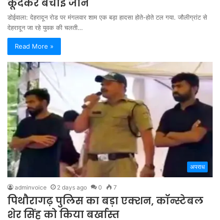
कूदकर बचाई जान
डोईवाला: देहरादून रोड पर मंगलवार शाम एक बड़ा हादसा होते-होते टल गया. जौलीग्रांट से
देहरादून जा रहे युवक की चलती…
Read More »
अपराध
adminvoice
2 days ago
0
7
पिथौरागढ़ पुलिस का बड़ा एक्शन, कॉन्स्टेबल
शेर सिंह को किया बर्खास्त