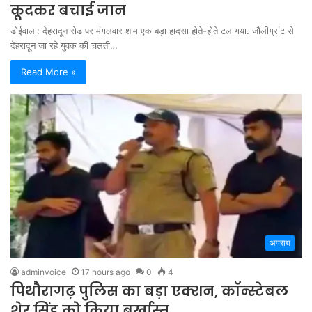
कूदकर बचाई जान
डोईवाला: देहरादून रोड पर मंगलवार शाम एक बड़ा हादसा होते-होते टल गया. जौलीग्रांट से
देहरादून जा रहे युवक की चलती…
Read More »
अपराध
adminvoice
17 hours ago
0
4
पिथौरागढ़ पुलिस का बड़ा एक्शन, कॉन्स्टेबल
शेर सिंह को किया बर्खास्त