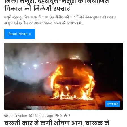
मिली मंजूरी, देहरादून-मसूरी के नियोजित
विकास को मिलेगी रफ्तार
मसूरी-देहरादून विकास प्राधिकरण (एमडीडीए) की 114वीं बोर्ड बैठक बुधवार को गढ़वाल
आयुक्त एवं प्राधिकरण अध्यक्ष आनन्द स्वरूप की अध्यक्षता में…
Read More »
उत्तराखंड
adminvoice
16 hours ago
0
8
चलती कार में लगी भीषण आग, चालक ने