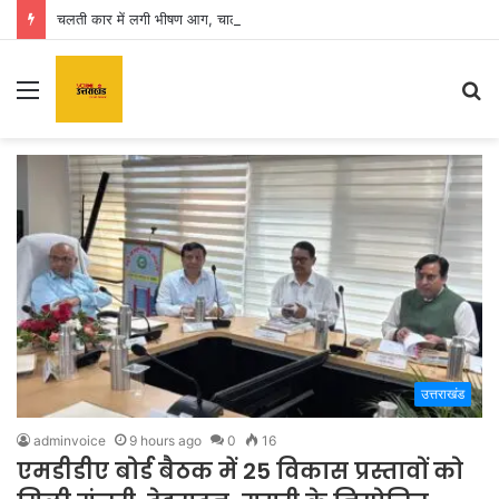
चलती कार में लगी भीषण आग, चालक ने कूदकर बचाई जान
Menu
S
fo
उत्तराखंड
adminvoice
9 hours ago
0
16
एमडीडीए बोर्ड बैठक में 25 विकास प्रस्तावों को