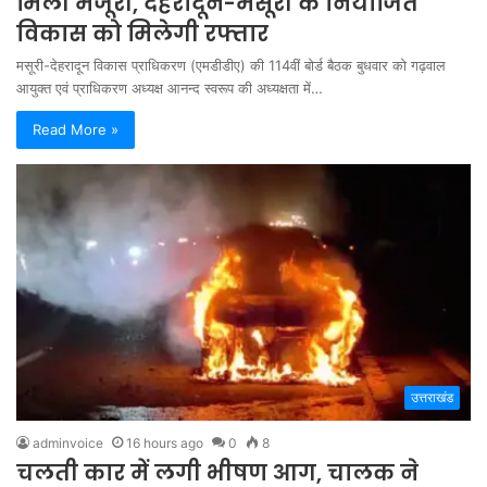
मिली मंजूरी, देहरादून-मसूरी के नियोजित
विकास को मिलेगी रफ्तार
मसूरी-देहरादून विकास प्राधिकरण (एमडीडीए) की 114वीं बोर्ड बैठक बुधवार को गढ़वाल
आयुक्त एवं प्राधिकरण अध्यक्ष आनन्द स्वरूप की अध्यक्षता में…
Read More »
उत्तराखंड
adminvoice
16 hours ago
0
8
चलती कार में लगी भीषण आग, चालक ने