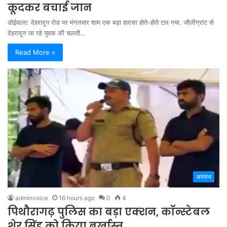
कूदकर बचाई जान
डोईवाला: देहरादून रोड पर मंगलवार शाम एक बड़ा हादसा होते-होते टल गया. जौलीग्रांट से
देहरादून जा रहे युवक की चलती…
Read More »
अपराध
adminvoice
16 hours ago
0
4
पिथौरागढ़ पुलिस का बड़ा एक्शन, कॉन्स्टेबल
शेर सिंह को किया बर्खास्त