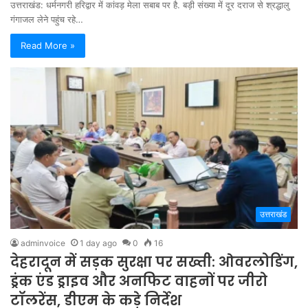
उत्तराखंड: धर्मनगरी हरिद्वार में कांवड़ मेला सबाब पर है. बड़ी संख्या में दूर दराज से श्रद्धालु
गंगाजल लेने पहुंच रहे…
Read More »
उत्तराखंड
adminvoice
1 day ago
0
16
देहरादून में सड़क सुरक्षा पर सख्ती: ओवरलोडिंग,
ड्रंक एंड ड्राइव और अनफिट वाहनों पर जीरो
टॉलरेंस, डीएम के कड़े निर्देश