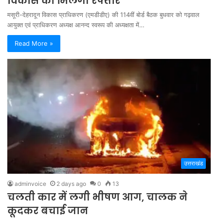
विकास को मिलेगी रफ्तार
मसूरी-देहरादून विकास प्राधिकरण (एमडीडीए) की 114वीं बोर्ड बैठक बुधवार को गढ़वाल
आयुक्त एवं प्राधिकरण अध्यक्ष आनन्द स्वरूप की अध्यक्षता में…
Read More »
उत्तराखंड
adminvoice
2 days ago
0
13
चलती कार में लगी भीषण आग, चालक ने
कूदकर बचाई जान