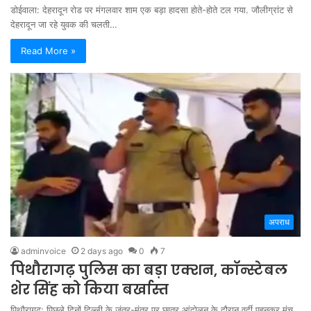
डोईवाला: देहरादून रोड पर मंगलवार शाम एक बड़ा हादसा होते-होते टल गया. जौलीग्रांट से
देहरादून जा रहे युवक की चलती…
Read More »
अपराध
adminvoice
2 days ago
0
7
पिथौरागढ़ पुलिस का बड़ा एक्शन, कॉन्स्टेबल
शेर सिंह को किया बर्खास्त
पिथौरागढ़: पिछले दिनों दिल्ली के जंतर-मंतर पर छात्र आंदोलन के दौरान वर्दी पहनकर मंच