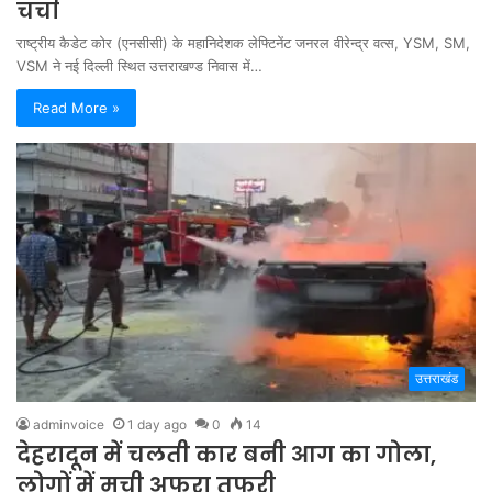
चर्चा
राष्ट्रीय कैडेट कोर (एनसीसी) के महानिदेशक लेफ्टिनेंट जनरल वीरेन्द्र वत्स, YSM, SM,
VSM ने नई दिल्ली स्थित उत्तराखण्ड निवास में…
Read More »
उत्तराखंड
adminvoice
1 day ago
0
14
देहरादून में चलती कार बनी आग का गोला,
लोगों में मची अफरा तफरी