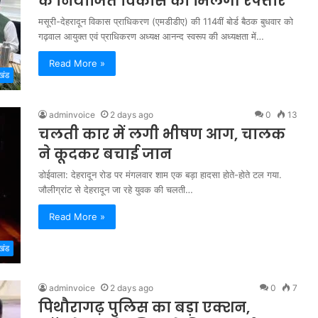
के नियोजित विकास को मिलेगी रफ्तार
मसूरी-देहरादून विकास प्राधिकरण (एमडीडीए) की 114वीं बोर्ड बैठक बुधवार को
गढ़वाल आयुक्त एवं प्राधिकरण अध्यक्ष आनन्द स्वरूप की अध्यक्षता में…
Read More »
खंड
adminvoice
2 days ago
0
13
चलती कार में लगी भीषण आग, चालक
ने कूदकर बचाई जान
डोईवाला: देहरादून रोड पर मंगलवार शाम एक बड़ा हादसा होते-होते टल गया.
जौलीग्रांट से देहरादून जा रहे युवक की चलती…
Read More »
खंड
adminvoice
2 days ago
0
7
पिथौरागढ़ पुलिस का बड़ा एक्शन,