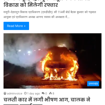
विकास को मिलेगी रफ्तार
मसूरी-देहरादून विकास प्राधिकरण (एमडीडीए) की 114वीं बोर्ड बैठक बुधवार को गढ़वाल
आयुक्त एवं प्राधिकरण अध्यक्ष आनन्द स्वरूप की अध्यक्षता में…
Read More »
उत्तराखंड
adminvoice
1 day ago
0
8
चलती कार में लगी भीषण आग, चालक ने