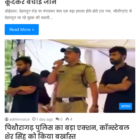
कूदकर बचाई जान
डोईवाला: देहरादून रोड पर मंगलवार शाम एक बड़ा हादसा होते-होते टल गया. जौलीग्रांट से
देहरादून जा रहे युवक की चलती…
Read More »
अपराध
adminvoice
1 day ago
0
4
पिथौरागढ़ पुलिस का बड़ा एक्शन, कॉन्स्टेबल
शेर सिंह को किया बर्खास्त