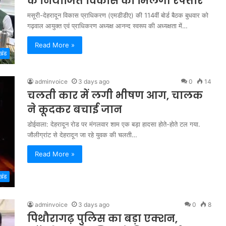
के नियोजित विकास को मिलेगी रफ्तार
मसूरी-देहरादून विकास प्राधिकरण (एमडीडीए) की 114वीं बोर्ड बैठक बुधवार को
गढ़वाल आयुक्त एवं प्राधिकरण अध्यक्ष आनन्द स्वरूप की अध्यक्षता में…
Read More »
खंड
adminvoice
3 days ago
0
14
चलती कार में लगी भीषण आग, चालक
ने कूदकर बचाई जान
डोईवाला: देहरादून रोड पर मंगलवार शाम एक बड़ा हादसा होते-होते टल गया.
जौलीग्रांट से देहरादून जा रहे युवक की चलती…
Read More »
खंड
adminvoice
3 days ago
0
8
पिथौरागढ़ पुलिस का बड़ा एक्शन,