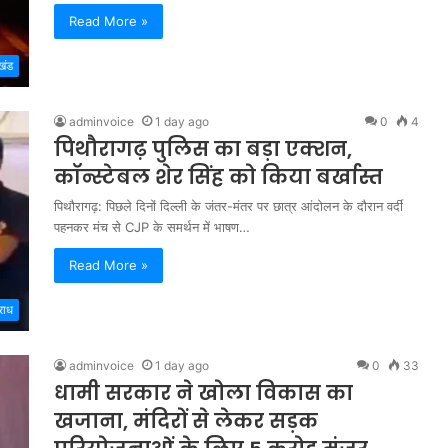
Read More »
खंड
adminvoice
1 day ago
0
4
पिथौरागढ़ पुलिस का बड़ा एक्शन,
कॉन्स्टेबल शेर सिंह को किया बर्खास्त
पिथौरागढ़: पिछले दिनों दिल्ली के जंतर-मंतर पर छात्र आंदोलन के दौरान वर्दी
पहनकर मंच से CJP के समर्थन में भाषण…
Read More »
राध
adminvoice
1 day ago
0
33
धामी सरकार ने खोला विकास का
खजाना, मंदिरों से लेकर सड़क