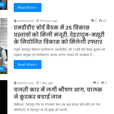
खंड
Read More »
adminvoice
19 hours ago
0
20
एमडीडीए बोर्ड बैठक में 25 विकास
प्रस्तावों को मिली मंजूरी, देहरादून-मसूरी
के नियोजित विकास को मिलेगी रफ्तार
मसूरी-देहरादून विकास प्राधिकरण (एमडीडीए) की 114वीं बोर्ड बैठक बुधवार को
गढ़वाल आयुक्त एवं प्राधिकरण अध्यक्ष आनन्द स्वरूप की अध्यक्षता में…
Read More »
खंड
adminvoice
1 day ago
0
8
चलती कार में लगी भीषण आग, चालक
ने कूदकर बचाई जान
डोईवाला: देहरादून रोड पर मंगलवार शाम एक बड़ा हादसा होते-होते टल गया.
जौलीग्रांट से देहरादून जा रहे युवक की चलती…