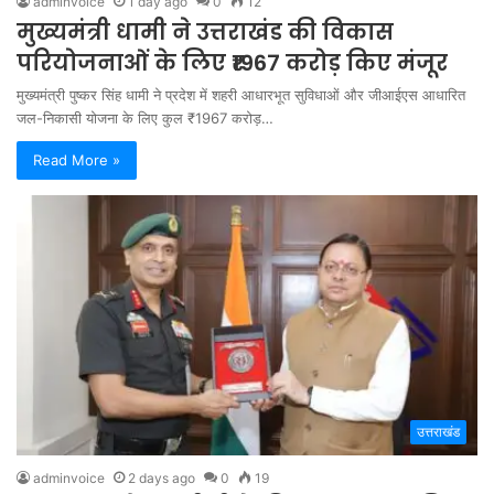
adminvoice
1 day ago
0
12
मुख्यमंत्री धामी ने उत्तराखंड की विकास
परियोजनाओं के लिए ₹1967 करोड़ किए मंजूर
मुख्यमंत्री पुष्कर सिंह धामी ने प्रदेश में शहरी आधारभूत सुविधाओं और जीआईएस आधारित
जल-निकासी योजना के लिए कुल ₹1967 करोड़…
Read More »
उत्तराखंड
adminvoice
2 days ago
0
19