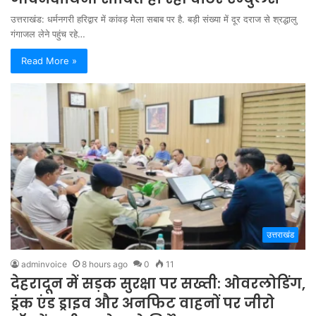
उत्तराखंड: धर्मनगरी हरिद्वार में कांवड़ मेला सबाब पर है. बड़ी संख्या में दूर दराज से श्रद्धालु
गंगाजल लेने पहुंच रहे…
Read More »
उत्तराखंड
adminvoice
8 hours ago
0
11
देहरादून में सड़क सुरक्षा पर सख्ती: ओवरलोडिंग,
ड्रंक एंड ड्राइव और अनफिट वाहनों पर जीरो