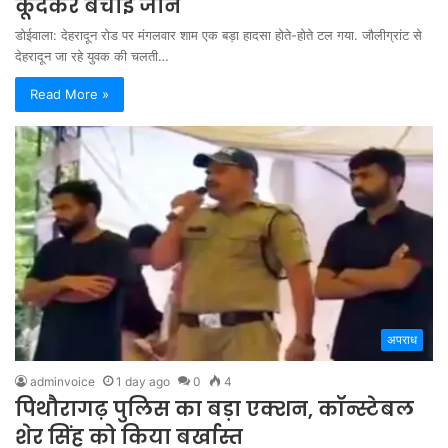
कूदकर बचाई जान
डोईवाला: देहरादून रोड पर मंगलवार शाम एक बड़ा हादसा होते-होते टल गया. जौलीग्रांट से
देहरादून जा रहे युवक की चलती…
Read More »
अपराध
adminvoice
1 day ago
0
4
पिथौरागढ़ पुलिस का बड़ा एक्शन, कॉन्स्टेबल
शेर सिंह को किया बर्खास्त