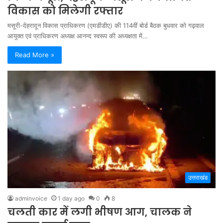
विकास को मिलेगी रफ्तार
मसूरी-देहरादून विकास प्राधिकरण (एमडीडीए) की 114वीं बोर्ड बैठक बुधवार को गढ़वाल
आयुक्त एवं प्राधिकरण अध्यक्ष आनन्द स्वरूप की अध्यक्षता में…
Read More »
उत्तराखंड
adminvoice
1 day ago
0
8
चलती कार में लगी भीषण आग, चालक ने