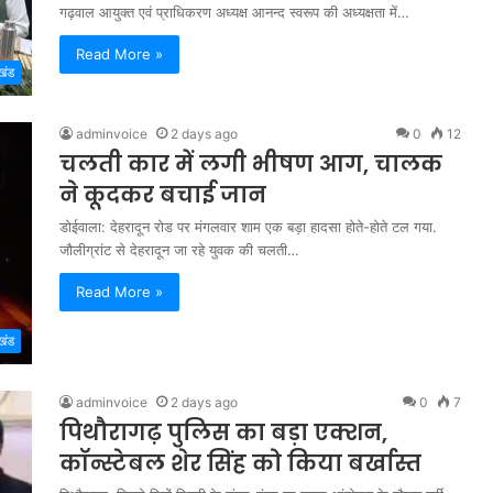
गढ़वाल आयुक्त एवं प्राधिकरण अध्यक्ष आनन्द स्वरूप की अध्यक्षता में…
Read More »
खंड
adminvoice
2 days ago
0
12
चलती कार में लगी भीषण आग, चालक
ने कूदकर बचाई जान
डोईवाला: देहरादून रोड पर मंगलवार शाम एक बड़ा हादसा होते-होते टल गया.
जौलीग्रांट से देहरादून जा रहे युवक की चलती…
Read More »
खंड
adminvoice
2 days ago
0
7
पिथौरागढ़ पुलिस का बड़ा एक्शन,
कॉन्स्टेबल शेर सिंह को किया बर्खास्त