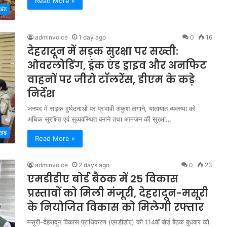
Read More »
खंड
adminvoice
1 day ago
0
16
देहरादून में सड़क सुरक्षा पर सख्ती:
ओवरलोडिंग, ड्रंक एंड ड्राइव और अनफिट
वाहनों पर जीरो टॉलरेंस, डीएम के कड़े
निर्देश
जनपद में सड़क दुर्घटनाओं पर प्रभावी अंकुश लगाने, यातायात व्यवस्था को
अधिक सुरक्षित एवं सुव्यवस्थित बनाने तथा आमजन की सुरक्षा…
खंड
Read More »
adminvoice
2 days ago
0
23
एमडीडीए बोर्ड बैठक में 25 विकास
प्रस्तावों को मिली मंजूरी, देहरादून-मसूरी
के नियोजित विकास को मिलेगी रफ्तार
मसूरी-देहरादून विकास प्राधिकरण (एमडीडीए) की 114वीं बोर्ड बैठक बुधवार को