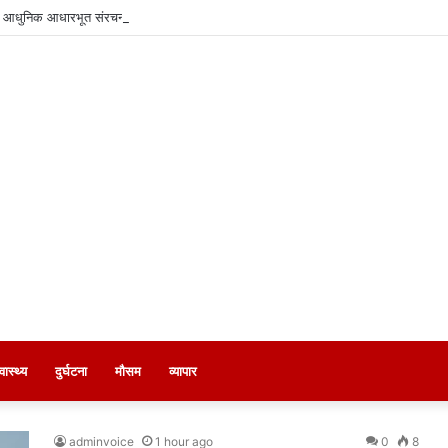
वं आधुनिक आधारभूत संरचना के विकास पर हुई महत्वपूर्ण चर्चा
्वास्थ्य
दुर्घटना
मौसम
व्यापार
adminvoice
1 hour ago
0
8