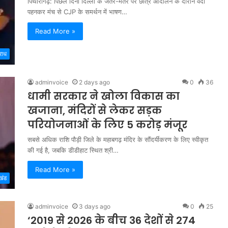
पिथौरागढ़: पिछले दिनों दिल्ली के जंतर-मंतर पर छात्र आंदोलन के दौरान वर्दी
पहनकर मंच से CJP के समर्थन में भाषण…
Read More »
राध
adminvoice
2 days ago
0
36
धामी सरकार ने खोला विकास का
खजाना, मंदिरों से लेकर सड़क
परियोजनाओं के लिए 5 करोड़ मंजूर
सबसे अधिक राशि पौड़ी जिले के महाबगढ़ मंदिर के सौंदर्यीकरण के लिए स्वीकृत
की गई है, जबकि डीडीहाट स्थित श्री…
Read More »
खंड
adminvoice
3 days ago
0
25
‘2019 से 2026 के बीच 36 देशों से 274