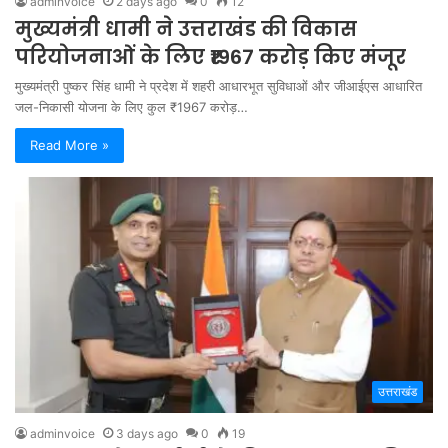
adminvoice
2 days ago
0
12
मुख्यमंत्री धामी ने उत्तराखंड की विकास
परियोजनाओं के लिए ₹1967 करोड़ किए मंजूर
मुख्यमंत्री पुष्कर सिंह धामी ने प्रदेश में शहरी आधारभूत सुविधाओं और जीआईएस आधारित
जल-निकासी योजना के लिए कुल ₹1967 करोड़…
Read More »
उत्तराखंड
adminvoice
3 days ago
0
19