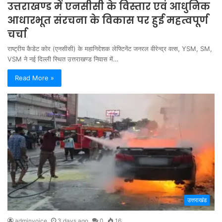
उत्तराखण्ड में एनसीसी के विस्तार एवं आधुनिक
आधारभूत संरचना के विकास पर हुई महत्वपूर्ण
चर्चा
राष्ट्रीय कैडेट कोर (एनसीसी) के महानिदेशक लेफ्टिनेंट जनरल वीरेन्द्र वत्स, YSM, SM,
VSM ने नई दिल्ली स्थित उत्तराखण्ड निवास में…
Read More »
उत्तराखंड
adminvoice
3 days ago
0
16