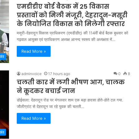
एमडीडीए बोर्ड बैठक में 25 विकास
प्रस्तावों को मिली मंजूरी, देहरादून-मसूरी
के नियोजित विकास को मिलेगी रफ्तार
मसूरी-देहरादून विकास प्राधिकरण (एमडीडीए) की 114वीं बोर्ड बैठक बुधवार को
गढ़वाल आयुक्त एवं प्राधिकरण अध्यक्ष आनन्द स्वरूप की अध्यक्षता में…
Read More »
खंड
adminvoice
17 hours ago
0
8
चलती कार में लगी भीषण आग, चालक
ने कूदकर बचाई जान
डोईवाला: देहरादून रोड पर मंगलवार शाम एक बड़ा हादसा होते-होते टल गया.
जौलीग्रांट से देहरादून जा रहे युवक की चलती…
Read More »
खंड