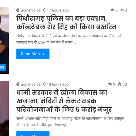
adminvoice
17 hours ago
0
4
पिथौरागढ़ पुलिस का बड़ा एक्शन,
कॉन्स्टेबल शेर सिंह को किया बर्खास्त
पिथौरागढ़: पिछले दिनों दिल्ली के जंतर-मंतर पर छात्र आंदोलन के दौरान वर्दी
पहनकर मंच से CJP के समर्थन में भाषण…
Read More »
राध
adminvoice
18 hours ago
0
33
धामी सरकार ने खोला विकास का
खजाना, मंदिरों से लेकर सड़क
परियोजनाओं के लिए 5 करोड़ मंजूर
सबसे अधिक राशि पौड़ी जिले के महाबगढ़ मंदिर के सौंदर्यीकरण के लिए स्वीकृत
की गई है, जबकि डीडीहाट स्थित श्री…