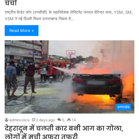
चर्चा
राष्ट्रीय कैडेट कोर (एनसीसी) के महानिदेशक लेफ्टिनेंट जनरल वीरेन्द्र वत्स, YSM, SM,
VSM ने नई दिल्ली स्थित उत्तराखण्ड निवास में…
Read More »
उत्तराखंड
adminvoice
2 days ago
0
14
देहरादून में चलती कार बनी आग का गोला,
लोगों में मची अफरा तफरी