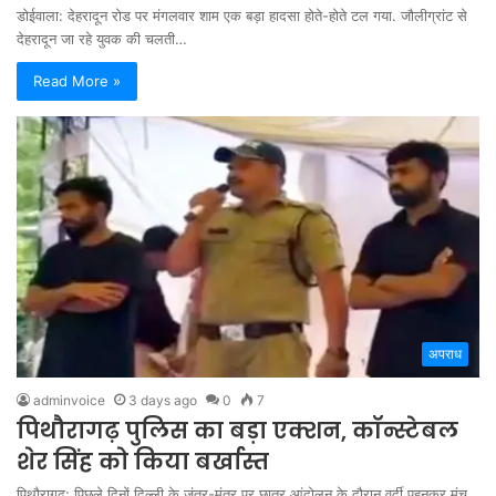
डोईवाला: देहरादून रोड पर मंगलवार शाम एक बड़ा हादसा होते-होते टल गया. जौलीग्रांट से
देहरादून जा रहे युवक की चलती…
Read More »
अपराध
adminvoice
3 days ago
0
7
पिथौरागढ़ पुलिस का बड़ा एक्शन, कॉन्स्टेबल
शेर सिंह को किया बर्खास्त
पिथौरागढ़: पिछले दिनों दिल्ली के जंतर-मंतर पर छात्र आंदोलन के दौरान वर्दी पहनकर मंच