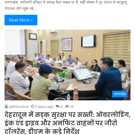
उत्तराखंड: धर्मनगरी हरिद्वार में कांवड़ मेला सबाब पर है. बड़ी संख्या में दूर दराज से श्रद्धालु
गंगाजल लेने पहुंच रहे…
Read More »
उत्तराखंड
adminvoice
2 days ago
0
16
देहरादून में सड़क सुरक्षा पर सख्ती: ओवरलोडिंग,
ड्रंक एंड ड्राइव और अनफिट वाहनों पर जीरो
टॉलरेंस, डीएम के कड़े निर्देश