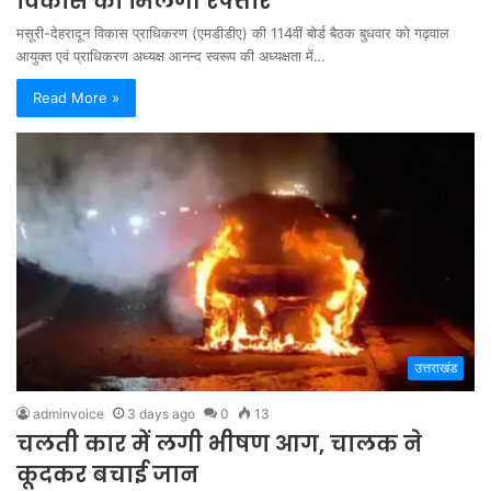
विकास को मिलेगी रफ्तार
मसूरी-देहरादून विकास प्राधिकरण (एमडीडीए) की 114वीं बोर्ड बैठक बुधवार को गढ़वाल
आयुक्त एवं प्राधिकरण अध्यक्ष आनन्द स्वरूप की अध्यक्षता में…
Read More »
उत्तराखंड
adminvoice
3 days ago
0
13
चलती कार में लगी भीषण आग, चालक ने
कूदकर बचाई जान