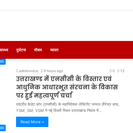
्वास्थ्य
दुर्घटना
मौसम
व्यापार
खंड
adminvoice
9 hours ago
0
13
उत्तराखण्ड में एनसीसी के विस्तार एवं
आधुनिक आधारभूत संरचना के विकास
पर हुई महत्वपूर्ण चर्चा
राष्ट्रीय कैडेट कोर (एनसीसी) के महानिदेशक लेफ्टिनेंट जनरल वीरेन्द्र वत्स,
YSM, SM, VSM ने नई दिल्ली स्थित उत्तराखण्ड निवास में…
Read More »
खंड