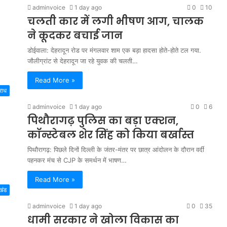
adminvoice
1 day ago
0
10
चलती कार में लगी भीषण आग, चालक
ने कूदकर बचाई जान
डोईवाला: देहरादून रोड पर मंगलवार शाम एक बड़ा हादसा होते-होते टल गया.
जौलीग्रांट से देहरादून जा रहे युवक की चलती…
Read More »
राध
adminvoice
1 day ago
0
6
पिथौरागढ़ पुलिस का बड़ा एक्शन,
कॉन्स्टेबल शेर सिंह को किया बर्खास्त
पिथौरागढ़: पिछले दिनों दिल्ली के जंतर-मंतर पर छात्र आंदोलन के दौरान वर्दी
पहनकर मंच से CJP के समर्थन में भाषण…
Read More »
खंड
adminvoice
1 day ago
0
35
धामी सरकार ने खोला विकास का