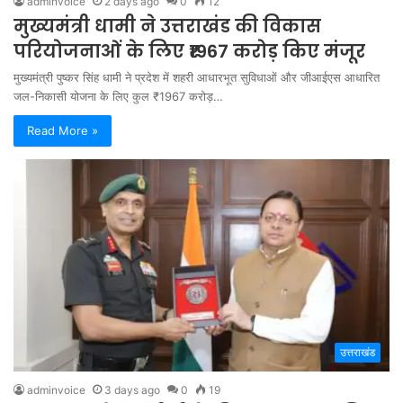
adminvoice
2 days ago
0
12
मुख्यमंत्री धामी ने उत्तराखंड की विकास
परियोजनाओं के लिए ₹1967 करोड़ किए मंजूर
मुख्यमंत्री पुष्कर सिंह धामी ने प्रदेश में शहरी आधारभूत सुविधाओं और जीआईएस आधारित
जल-निकासी योजना के लिए कुल ₹1967 करोड़…
Read More »
उत्तराखंड
adminvoice
3 days ago
0
19