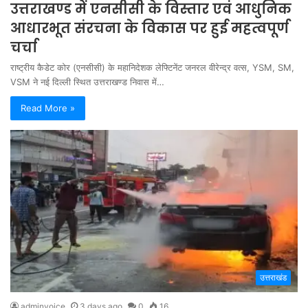
उत्तराखण्ड में एनसीसी के विस्तार एवं आधुनिक
आधारभूत संरचना के विकास पर हुई महत्वपूर्ण
चर्चा
राष्ट्रीय कैडेट कोर (एनसीसी) के महानिदेशक लेफ्टिनेंट जनरल वीरेन्द्र वत्स, YSM, SM,
VSM ने नई दिल्ली स्थित उत्तराखण्ड निवास में…
Read More »
उत्तराखंड
adminvoice
3 days ago
0
16